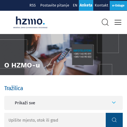
Anketa
RSS
Postavite pitanje
EN
Kontakt
e-Usluge
O HZMO-u
Tražilica
Prikaži sve