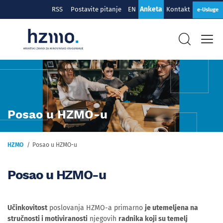
Anketa
RSS
Postavite pitanje
EN
Kontakt
e-Usluge
Posao u HZMO-u
HZMO
Posao u HZMO-u
Posao u HZMO-u
Učinkovitost
poslovanja HZMO-a primarno
je utemeljena na
stručnosti i motiviranosti
njegovih
radnika koji su temelj