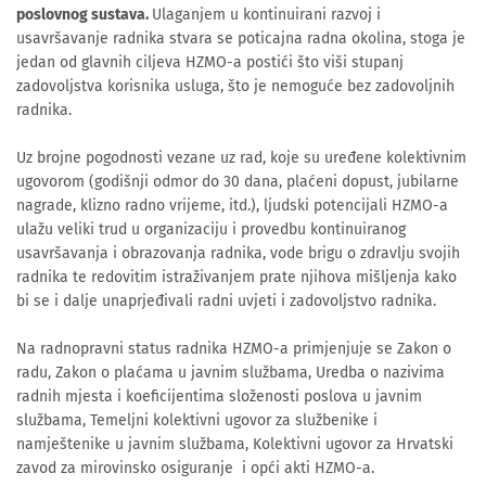
poslovnog sustava.
Ulaganjem u kontinuirani razvoj i
usavršavanje radnika stvara se poticajna radna okolina, stoga je
jedan od glavnih ciljeva HZMO-a postići što viši stupanj
zadovoljstva korisnika usluga, što je nemoguće bez zadovoljnih
radnika.
Uz brojne pogodnosti vezane uz rad, koje su uređene kolektivnim
ugovorom (godišnji odmor do 30 dana, plaćeni dopust, jubilarne
nagrade, klizno radno vrijeme, itd.), ljudski potencijali HZMO-a
ulažu veliki trud u organizaciju i provedbu kontinuiranog
usavršavanja i obrazovanja radnika, vode brigu o zdravlju svojih
radnika te redovitim istraživanjem prate njihova mišljenja kako
bi se i dalje unaprjeđivali radni uvjeti i zadovoljstvo radnika.
Na radnopravni status radnika HZMO-a primjenjuje se Zakon o
radu, Zakon o plaćama u javnim službama, Uredba o nazivima
radnih mjesta i koeficijentima složenosti poslova u javnim
službama, Temeljni kolektivni ugovor za službenike i
namještenike u javnim službama, Kolektivni ugovor za Hrvatski
zavod za mirovinsko osiguranje i opći akti HZMO-a.