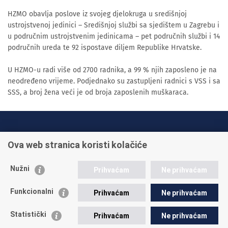
HZMO obavlja poslove iz svojeg djelokruga u središnjoj
ustrojstvenoj jedinici – Središnjoj službi sa sjedištem u Zagrebu i
u područnim ustrojstvenim jedinicama – pet područnih službi i 14
područnih ureda te 92 ispostave diljem Republike Hrvatske.
U HZMO-u radi više od 2700 radnika, a 99 % njih zaposleno je na
neodređeno vrijeme. Podjednako su zastupljeni radnici s VSS i sa
SSS, a broj žena veći je od broja zaposlenih muškaraca.
INFO TELEFONI:
Ova web stranica koristi kolačiće
+385 1 45 95 011
+385 1 45 95 022
Nužni
Prihvaćam
Ne prihvaćam
Postavite pitanje
Funkcionalni
Prihvaćam
Ne prihvaćam
Statistički
Prihvaćam
Ne prihvaćam