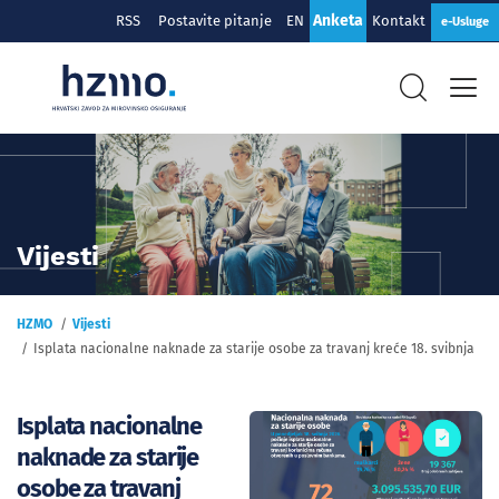
Anketa
RSS
Postavite pitanje
EN
Kontakt
e-Usluge
Vijesti
HZMO
Vijesti
Isplata nacionalne naknade za starije osobe za travanj kreće 18. svibnja
Isplata nacionalne
naknade za starije
osobe za travanj