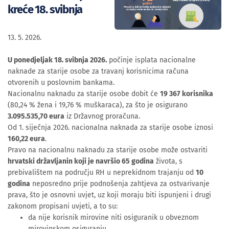
kreće 18. svibnja
13. 5. 2026.
U ponedjeljak 18. svibnja 2026.
počinje isplata nacionalne
naknade za starije osobe za travanj korisnicima računa
otvorenih u poslovnim bankama.
Nacionalnu naknadu za starije osobe dobit će
19 367 korisnika
(80,24 % žena i 19,76 % muškaraca), za što je osigurano
3.095.535,70 eura
iz Državnog proračuna.
Od 1. siječnja 2026. nacionalna naknada za starije osobe iznosi
160,22 eura
.
Pravo na nacionalnu naknadu za starije osobe može ostvariti
hrvatski državljanin koji je navršio 65 godina
života, s
prebivalištem na području RH u neprekidnom trajanju od
10
godina
neposredno prije podnošenja zahtjeva za ostvarivanje
prava, što je osnovni uvjet, uz koji moraju biti ispunjeni i drugi
zakonom propisani uvjeti, a to su:
da nije korisnik mirovine niti osiguranik u obveznom
mirovinskom osiguranju