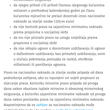
da njegov prihod i/ili prihod članova njegovoga kućanstva
ostvaren u prethodnoj kalendarskoj godini po članu
kućanstva mjesečno ne prelazi dvostruki iznos nacionalne
naknade za starije osobe (320,44 eura)
da nije korisnik prava na zajamčenu minimalnu naknadu
prema propisima o socijalnoj skrbi
da mu nije priznato pravo na uslugu smještaja prema
propisima o socijalnoj skrbi
da nije sklopio ugovor o dosmrtnom uzdržavanju ili ugovor
o doživotnom uzdržavanju kao primatelj uzdržavanja, osim
u slučaju pokretanja postupka za raskid, utvrđenje
ništetnosti ili poništenja ugovora.
Pravo na nacionalnu naknadu za starije osobe pripada od dana
podnošenja zahtjeva, ako su ispunjeni svi uvjeti propisani za
stjecanje prava. Korisniku mirovine pravo pripada od prvoga
dana nakon obustave isplate mirovine iz obveznog mirovinskog
osiguranja, a korisniku zajamčene minimalne naknade od prvoga
dana nakon prestanka prava na zajamčenu minimalnu naknadu.
Napominjemo da se
zahtjev
za nacionalnu naknadu može