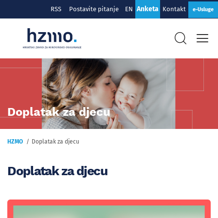
Anketa
RSS
Postavite pitanje
EN
Kontakt
e-Usluge
Doplatak za djecu
HZMO
Doplatak za djecu
Doplatak za djecu