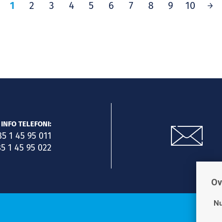
1
2
3
4
5
6
7
8
9
10
INFO TELEFONI:
85 1 45 95 011
5 1 45 95 022
Ov
Nu