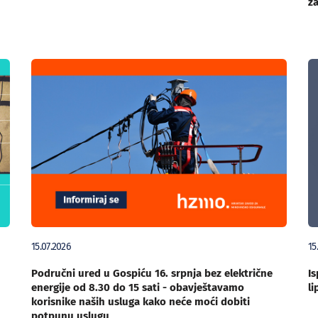
za
15.07.2026
15
Područni ured u Gospiću 16. srpnja bez električne
Is
energije od 8.30 do 15 sati - obavještavamo
li
korisnike naših usluga kako neće moći dobiti
potpunu uslugu