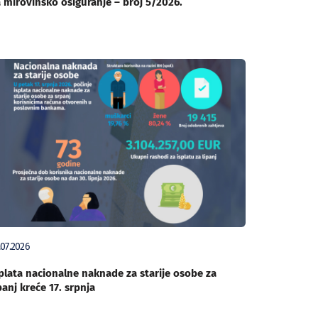
 mirovinsko osiguranje – broj 5/2026.
.07.2026
plata nacionalne naknade za starije osobe za
panj kreće 17. srpnja