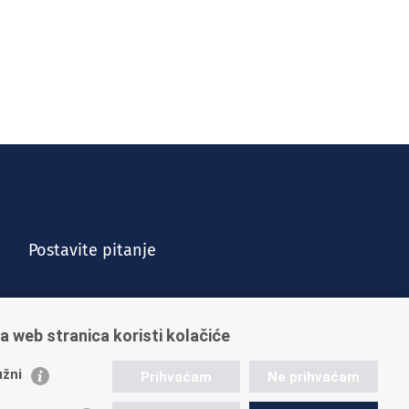
Postavite pitanje
a web stranica koristi kolačiće
žni
Prihvaćam
Ne prihvaćam