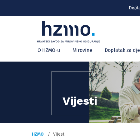
Digit
Glavni
O HZMO-u
Mirovine
Doplatak za dj
izbornik
Vijesti
HZMO
Vijesti