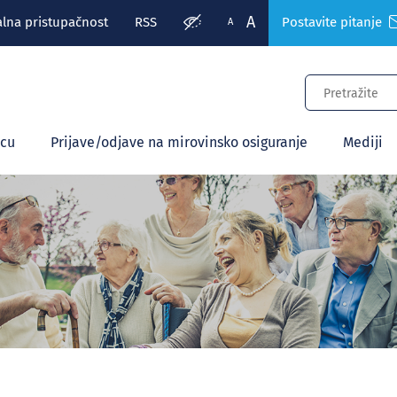
A
alna pristupačnost
RSS
Postavite pitanje
A
ecu
Prijave/odjave na mirovinsko osiguranje
Mediji