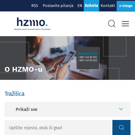
Anketa
RSS
Postavite pitanje
EN
Kontakt
e-Usluge
O HZMO-u
Tražilica
Prikaži sve