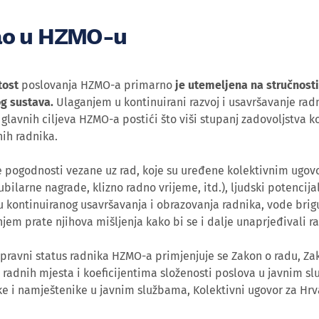
ao u HZMO-u
tost
poslovanja HZMO-a primarno
je utemeljena na stručnosti
g sustava.
Ulaganjem u kontinuirani razvoj i usavršavanje radn
glavnih ciljeva HZMO-a postići što viši stupanj zadovoljstva k
nih radnika.
e pogodnosti vezane uz rad, koje su uređene kolektivnim ugov
ubilarne nagrade, klizno radno vrijeme, itd.), ljudski potencija
 kontinuiranog usavršavanja i obrazovanja radnika, vode brigu 
njem prate njihova mišljenja kako bi se i dalje unaprjeđivali r
pravni status radnika HZMO-a primjenjuje se Zakon o radu, Z
radnih mjesta i koeficijentima složenosti poslova u javnim sl
e i namještenike u javnim službama, Kolektivni ugovor za Hrva