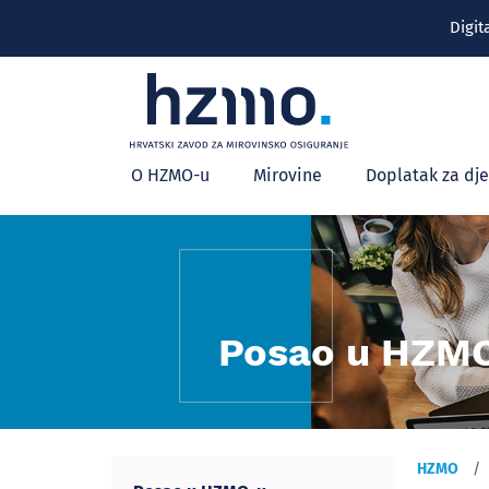
Digit
Glavni
O HZMO-u
Mirovine
Doplatak za dj
izbornik
Posao u HZM
HZMO