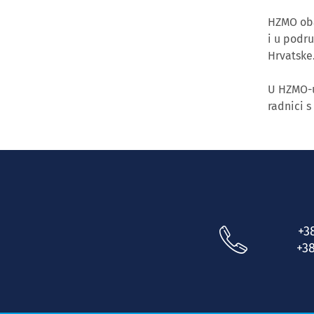
HZMO obav
i u podr
Hrvatske
U HZMO-u
radnici s
+3
+38