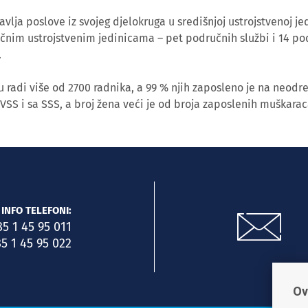
lja poslove iz svojeg djelokruga u središnjoj ustrojstvenoj jed
učnim ustrojstvenim jedinicama – pet područnih službi i 14 po
.
 radi više od 2700 radnika, a 99 % njih zaposleno je na neodr
 VSS i sa SSS, a broj žena veći je od broja zaposlenih muškarac
INFO TELEFONI:
85 1 45 95 011
5 1 45 95 022
Ov