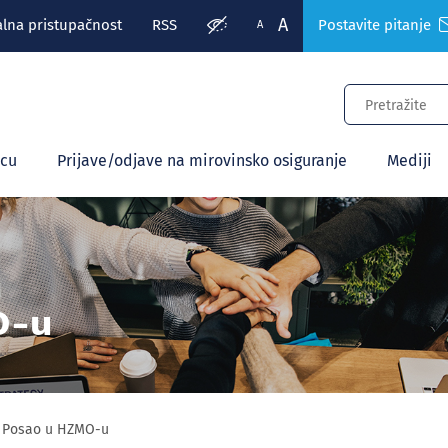
A
alna pristupačnost
RSS
Postavite pitanje
A
ecu
Prijave/odjave na mirovinsko osiguranje
Mediji
O-u
Posao u HZMO-u