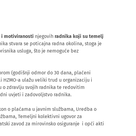
 i motiviranosti
njegovih
radnika koji su temelj
ika stvara se poticajna radna okolina, stoga je
orisnika usluga, što je nemoguće bez
orom (godišnji odmor do 30 dana, plaćeni
li HZMO-a ulažu veliki trud u organizaciju i
o zdravlju svojih radnika te redovitim
adni uvjeti i zadovoljstvo radnika.
akon o plaćama u javnim službama, Uredba o
užbama, Temeljni kolektivni ugovor za
tski zavod za mirovinsko osiguranje i opći akti