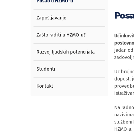
Posao u HZMO-u
Pos
Zapošljavanje
Zašto raditi u HZMO-u?
Učinkovi
poslovno
jedan od 
Razvoj ljudskih potencijala
zadovolj
Studenti
Uz brojn
dopust, j
Kontakt
provedbu
istraživa
Na radno
nazivima 
službenik
HZMO-a.