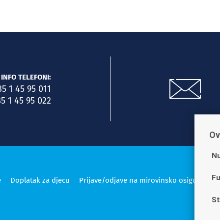
INFO TELEFONI:
85 1 45 95 011
5 1 45 95 022
Ov
Nu
Fu
e
Doplatak za djecu
Prijave/odjave na mirovinsko osiguranje
St