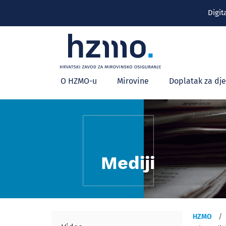
Digit
Glavni
O HZMO-u
Mirovine
Doplatak za dj
izbornik
Mediji
HZMO