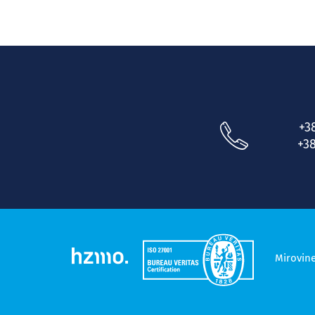
+3
+38
Mirovin