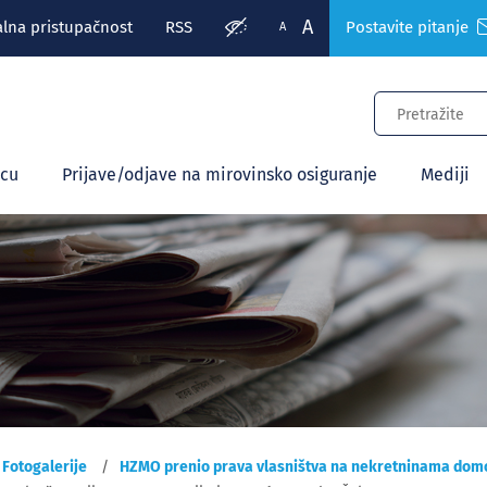
A
alna pristupačnost
RSS
Postavite pitanje
A
ecu
Prijave/odjave na mirovinsko osiguranje
Mediji
Fotogalerije
HZMO prenio prava vlasništva na nekretninama domo