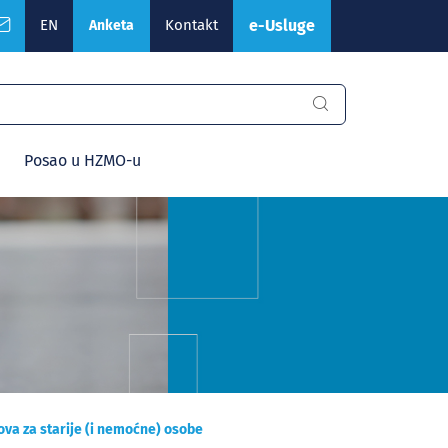
EN
Kontakt
e-Usluge
Anketa
Posao u HZMO-u
va za starije (i nemoćne) osobe