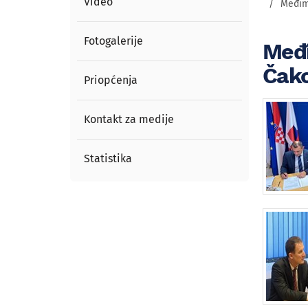
Video
Međim
Fotogalerije
Međi
Čak
Priopćenja
Kontakt za medije
Statistika