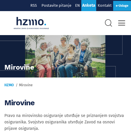
Anketa
RSS
Postavite pitanje
EN
Kontakt
e-Usluge
Mirovine
HZMO
Mirovine
Mirovine
Pravo na mirovinsko osiguranje utvrđuje se priznanjem svojstva
osiguranika. Svojstvo osiguranika utvrđuje Zavod na osnovi
prijave osiguranja.