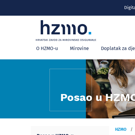
Digit
Glavni
O HZMO-u
Mirovine
Doplatak za dj
izbornik
Posao u HZM
HZMO