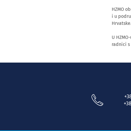
HZMO obav
i u podr
Hrvatske
U HZMO-u
radnici s
+3
+38