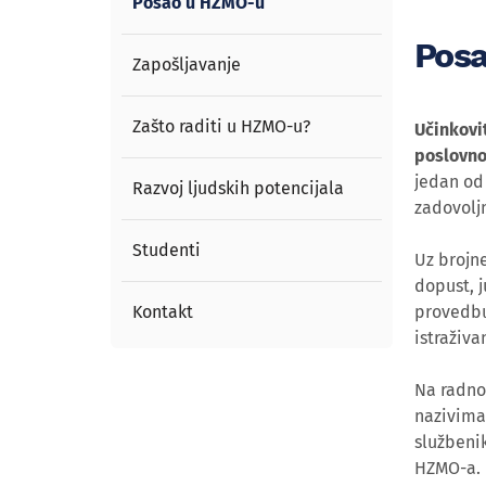
Posao u HZMO-u
Pos
Zapošljavanje
Zašto raditi u HZMO-u?
Učinkovi
poslovno
jedan od 
Razvoj ljudskih potencijala
zadovolj
Studenti
Uz brojn
dopust, j
Kontakt
provedbu
istraživa
Na radno
nazivima 
službenik
HZMO-a.