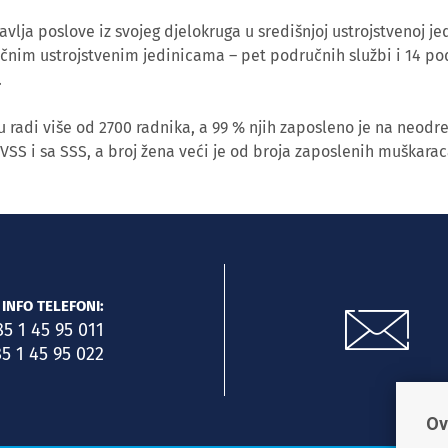
lja poslove iz svojeg djelokruga u središnjoj ustrojstvenoj jed
učnim ustrojstvenim jedinicama – pet područnih službi i 14 po
.
 radi više od 2700 radnika, a 99 % njih zaposleno je na neodr
 VSS i sa SSS, a broj žena veći je od broja zaposlenih muškarac
INFO TELEFONI:
85 1 45 95 011
5 1 45 95 022
Ov