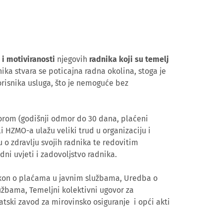
 i motiviranosti
njegovih
radnika koji su temelj
ika stvara se poticajna radna okolina, stoga je
orisnika usluga, što je nemoguće bez
orom (godišnji odmor do 30 dana, plaćeni
li HZMO-a ulažu veliki trud u organizaciju i
o zdravlju svojih radnika te redovitim
adni uvjeti i zadovoljstvo radnika.
akon o plaćama u javnim službama, Uredba o
užbama, Temeljni kolektivni ugovor za
tski zavod za mirovinsko osiguranje i opći akti