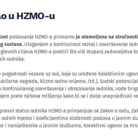
ao u HZMO-u
tost
poslovanja HZMO-a primarno
je utemeljena na stručnosti
g sustava.
Ulaganjem u kontinuirani razvoj i usavršavanje radn
glavnih ciljeva HZMO-a postići što viši stupanj zadovoljstva k
nih radnika.
e pogodnosti vezane uz rad, koje su uređene kolektivnim ugov
ubilarne nagrade, klizno radno vrijeme, itd.), ljudski potencija
 kontinuiranog usavršavanja i obrazovanja radnika, vode brigu 
njem prate njihova mišljenja kako bi se i dalje unaprjeđivali r
pravni status radnika HZMO-a primjenjuje se Zakon o radu, Z
radnih mjesta i koeficijentima složenosti poslova u javnim sl
e i namještenike u javnim službama, Kolektivni ugovor za Hrva