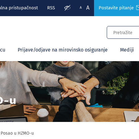
A
alna pristupačnost
RSS
Postavite pitanje
A
ecu
Prijave/odjave na mirovinsko osiguranje
Mediji
O-u
Posao u HZMO-u