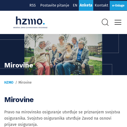
Anketa
RSS
Postavite pitanje
EN
Kontakt
e-Usluge
Mirovine
HZMO
Mirovine
Mirovine
Pravo na mirovinsko osiguranje utvrđuje se priznanjem svojstva
osiguranika. Svojstvo osiguranika utvrđuje Zavod na osnovi
prijave osiguranja.