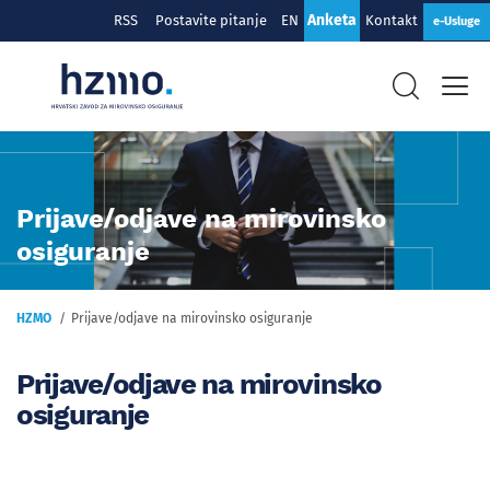
Anketa
RSS
Postavite pitanje
EN
Kontakt
e-Usluge
Prijave/odjave na mirovinsko
osiguranje
HZMO
Prijave/odjave na mirovinsko osiguranje
Prijave/odjave na mirovinsko
osiguranje