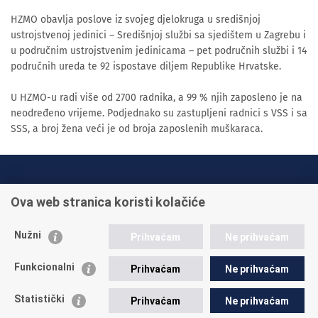
HZMO obavlja poslove iz svojeg djelokruga u središnjoj
ustrojstvenoj jedinici – Središnjoj službi sa sjedištem u Zagrebu i
u područnim ustrojstvenim jedinicama – pet područnih službi i 14
područnih ureda te 92 ispostave diljem Republike Hrvatske.
U HZMO-u radi više od 2700 radnika, a 99 % njih zaposleno je na
neodređeno vrijeme. Podjednako su zastupljeni radnici s VSS i sa
SSS, a broj žena veći je od broja zaposlenih muškaraca.
INFO TELEFONI:
Ova web stranica koristi kolačiće
+385 1 45 95 011
+385 1 45 95 022
Nužni
Prihvaćam
Ne prihvaćam
Postavite pitanje
Funkcionalni
Prihvaćam
Ne prihvaćam
Statistički
Prihvaćam
Ne prihvaćam