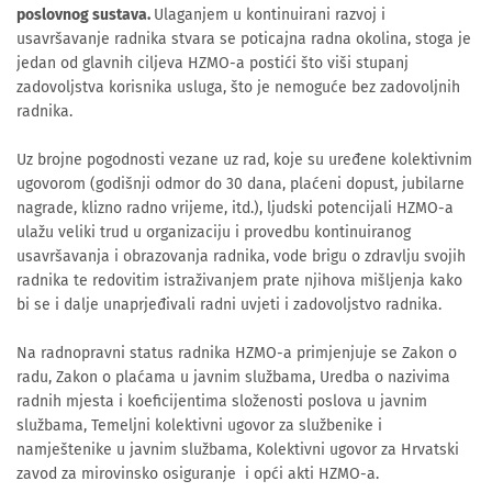
poslovnog sustava.
Ulaganjem u kontinuirani razvoj i
usavršavanje radnika stvara se poticajna radna okolina, stoga je
jedan od glavnih ciljeva HZMO-a postići što viši stupanj
zadovoljstva korisnika usluga, što je nemoguće bez zadovoljnih
radnika.
Uz brojne pogodnosti vezane uz rad, koje su uređene kolektivnim
ugovorom (godišnji odmor do 30 dana, plaćeni dopust, jubilarne
nagrade, klizno radno vrijeme, itd.), ljudski potencijali HZMO-a
ulažu veliki trud u organizaciju i provedbu kontinuiranog
usavršavanja i obrazovanja radnika, vode brigu o zdravlju svojih
radnika te redovitim istraživanjem prate njihova mišljenja kako
bi se i dalje unaprjeđivali radni uvjeti i zadovoljstvo radnika.
Na radnopravni status radnika HZMO-a primjenjuje se Zakon o
radu, Zakon o plaćama u javnim službama, Uredba o nazivima
radnih mjesta i koeficijentima složenosti poslova u javnim
službama, Temeljni kolektivni ugovor za službenike i
namještenike u javnim službama, Kolektivni ugovor za Hrvatski
zavod za mirovinsko osiguranje i opći akti HZMO-a.