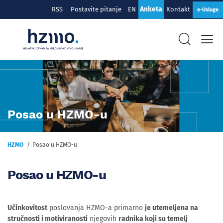
Anketa
RSS
Postavite pitanje
EN
Kontakt
e-Usluge
Posao u HZMO-u
HZMO
Posao u HZMO-u
Posao u HZMO-u
Učinkovitost
poslovanja HZMO-a primarno
je utemeljena na
stručnosti i motiviranosti
njegovih
radnika koji su temelj