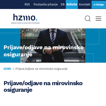
Anketa
RSS
Postavite pitanje
EN
Kontakt
e-Usluge
Prijave/odjave na mirovinsko
osiguranje
HZMO
Prijave/odjave na mirovinsko osiguranje
Prijave/odjave na mirovinsko
osiguranje