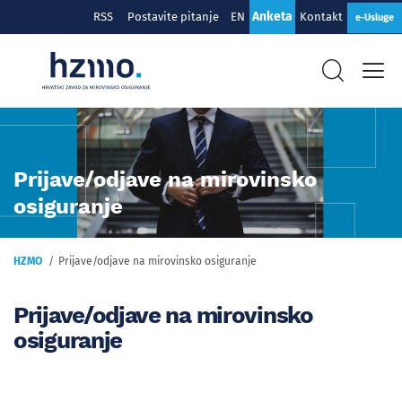
Anketa
RSS
Postavite pitanje
EN
Kontakt
e-Usluge
Prijave/odjave na mirovinsko
osiguranje
HZMO
Prijave/odjave na mirovinsko osiguranje
Prijave/odjave na mirovinsko
osiguranje