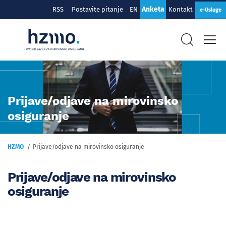
Anketa
RSS
Postavite pitanje
EN
Kontakt
e-Usluge
Prijave/odjave na mirovinsko
osiguranje
HZMO
Prijave/odjave na mirovinsko osiguranje
Prijave/odjave na mirovinsko
osiguranje