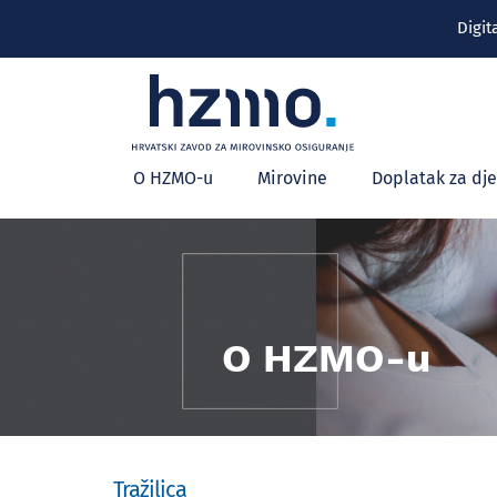
Digit
Glavni
O HZMO-u
Mirovine
Doplatak za dj
izbornik
O HZMO-u
Tražilica