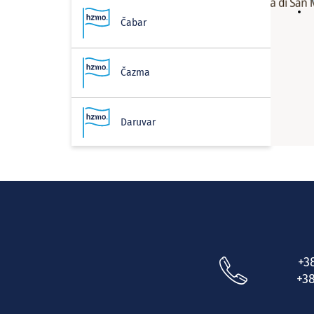
Čabar
Čazma
Daruvar
Delnice
Donja Stubica
+3
Donji Lapac
+38