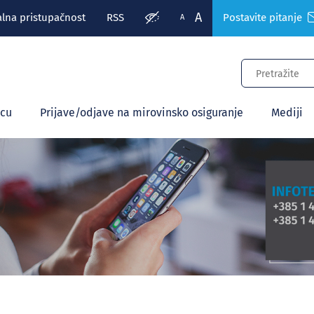
A
alna pristupačnost
RSS
Postavite pitanje
A
ecu
Prijave/odjave na mirovinsko osiguranje
Mediji