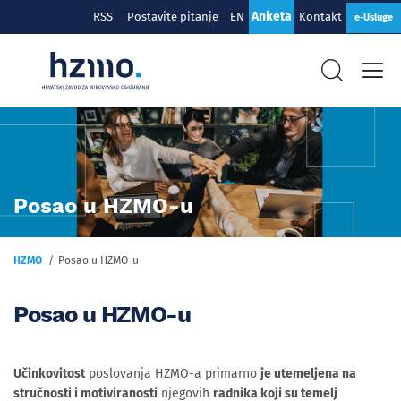
Anketa
RSS
Postavite pitanje
EN
Kontakt
e-Usluge
Posao u HZMO-u
HZMO
Posao u HZMO-u
Posao u HZMO-u
Učinkovitost
poslovanja HZMO-a primarno
je utemeljena na
stručnosti i motiviranosti
njegovih
radnika koji su temelj