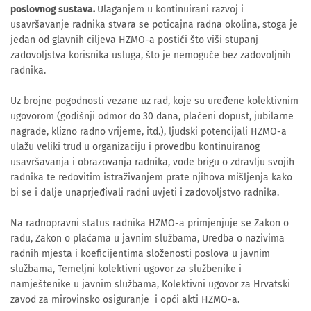
poslovnog sustava.
Ulaganjem u kontinuirani razvoj i
usavršavanje radnika stvara se poticajna radna okolina, stoga je
jedan od glavnih ciljeva HZMO-a postići što viši stupanj
zadovoljstva korisnika usluga, što je nemoguće bez zadovoljnih
radnika.
Uz brojne pogodnosti vezane uz rad, koje su uređene kolektivnim
ugovorom (godišnji odmor do 30 dana, plaćeni dopust, jubilarne
nagrade, klizno radno vrijeme, itd.), ljudski potencijali HZMO-a
ulažu veliki trud u organizaciju i provedbu kontinuiranog
usavršavanja i obrazovanja radnika, vode brigu o zdravlju svojih
radnika te redovitim istraživanjem prate njihova mišljenja kako
bi se i dalje unaprjeđivali radni uvjeti i zadovoljstvo radnika.
Na radnopravni status radnika HZMO-a primjenjuje se Zakon o
radu, Zakon o plaćama u javnim službama, Uredba o nazivima
radnih mjesta i koeficijentima složenosti poslova u javnim
službama, Temeljni kolektivni ugovor za službenike i
namještenike u javnim službama, Kolektivni ugovor za Hrvatski
zavod za mirovinsko osiguranje i opći akti HZMO-a.