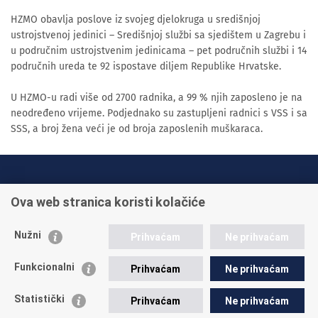
HZMO obavlja poslove iz svojeg djelokruga u središnjoj
ustrojstvenoj jedinici – Središnjoj službi sa sjedištem u Zagrebu i
u područnim ustrojstvenim jedinicama – pet područnih službi i 14
područnih ureda te 92 ispostave diljem Republike Hrvatske.
U HZMO-u radi više od 2700 radnika, a 99 % njih zaposleno je na
neodređeno vrijeme. Podjednako su zastupljeni radnici s VSS i sa
SSS, a broj žena veći je od broja zaposlenih muškaraca.
INFO TELEFONI:
Ova web stranica koristi kolačiće
+385 1 45 95 011
+385 1 45 95 022
Nužni
Prihvaćam
Ne prihvaćam
Postavite pitanje
Funkcionalni
Prihvaćam
Ne prihvaćam
Statistički
Prihvaćam
Ne prihvaćam