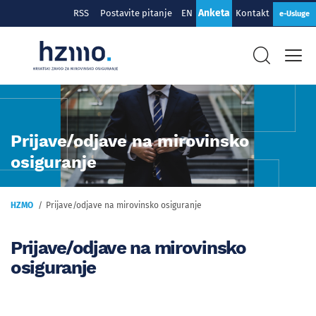
Anketa
RSS
Postavite pitanje
EN
Kontakt
e-Usluge
Prijave/odjave na mirovinsko
osiguranje
HZMO
Prijave/odjave na mirovinsko osiguranje
Prijave/odjave na mirovinsko
osiguranje