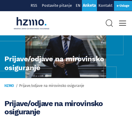
Anketa
RSS
Postavite pitanje
EN
Kontakt
e-Usluge
Prijave/odjave na mirovinsko
osiguranje
HZMO
Prijave/odjave na mirovinsko osiguranje
Prijave/odjave na mirovinsko
osiguranje