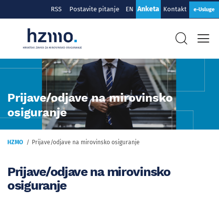
Anketa
RSS
Postavite pitanje
EN
Kontakt
e-Usluge
Prijave/odjave na mirovinsko
osiguranje
HZMO
Prijave/odjave na mirovinsko osiguranje
Prijave/odjave na mirovinsko
osiguranje