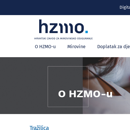
Digit
Glavni
O HZMO-u
Mirovine
Doplatak za dj
izbornik
O HZMO-u
Tražilica