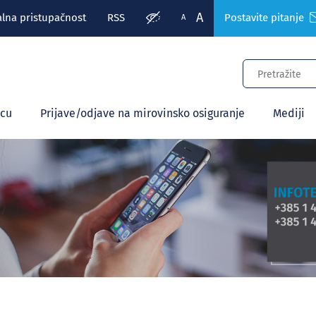
A
alna pristupačnost
RSS
Postavite pitanje
A
ecu
Prijave/odjave na mirovinsko osiguranje
Mediji