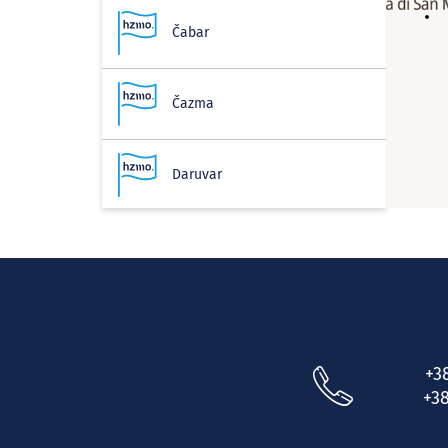
Čabar
Čazma
Daruvar
Delnice
Donja Stubica
+3
Donji Lapac
+38