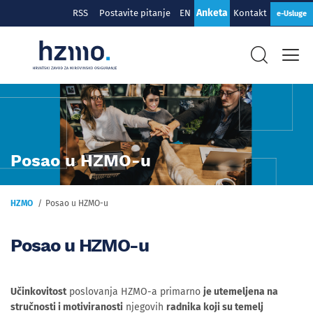
Anketa
RSS
Postavite pitanje
EN
Kontakt
e-Usluge
Posao u HZMO-u
HZMO
Posao u HZMO-u
Posao u HZMO-u
Učinkovitost
poslovanja HZMO-a primarno
je utemeljena na
stručnosti i motiviranosti
njegovih
radnika koji su temelj