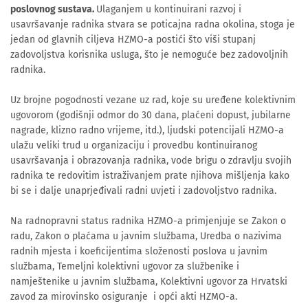
poslovnog sustava.
Ulaganjem u kontinuirani razvoj i
usavršavanje radnika stvara se poticajna radna okolina, stoga je
jedan od glavnih ciljeva HZMO-a postići što viši stupanj
zadovoljstva korisnika usluga, što je nemoguće bez zadovoljnih
radnika.
Uz brojne pogodnosti vezane uz rad, koje su uređene kolektivnim
ugovorom (godišnji odmor do 30 dana, plaćeni dopust, jubilarne
nagrade, klizno radno vrijeme, itd.), ljudski potencijali HZMO-a
ulažu veliki trud u organizaciju i provedbu kontinuiranog
usavršavanja i obrazovanja radnika, vode brigu o zdravlju svojih
radnika te redovitim istraživanjem prate njihova mišljenja kako
bi se i dalje unaprjeđivali radni uvjeti i zadovoljstvo radnika.
Na radnopravni status radnika HZMO-a primjenjuje se Zakon o
radu, Zakon o plaćama u javnim službama, Uredba o nazivima
radnih mjesta i koeficijentima složenosti poslova u javnim
službama, Temeljni kolektivni ugovor za službenike i
namještenike u javnim službama, Kolektivni ugovor za Hrvatski
zavod za mirovinsko osiguranje i opći akti HZMO-a.