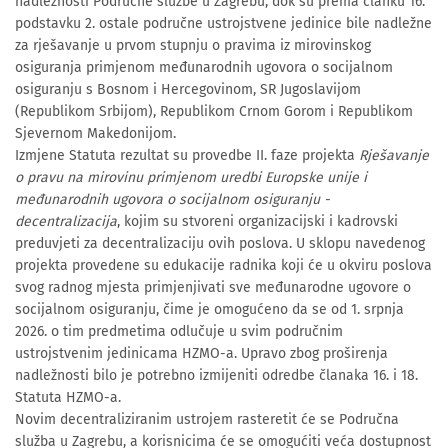
nadležnosti Područne službe u Zagrebu, dok su prema članku 16.
podstavku 2. ostale područne ustrojstvene jedinice bile nadležne
za rješavanje u prvom stupnju o pravima iz mirovinskog
osiguranja primjenom međunarodnih ugovora o socijalnom
osiguranju s Bosnom i Hercegovinom, SR Jugoslavijom
(Republikom Srbijom), Republikom Crnom Gorom i Republikom
Sjevernom Makedonijom.
Izmjene Statuta rezultat su provedbe II. faze projekta
Rješavanje
o pravu na mirovinu primjenom uredbi Europske unije i
međunarodnih ugovora o socijalnom osiguranju -
decentralizacija
, kojim su stvoreni organizacijski i kadrovski
preduvjeti za decentralizaciju ovih poslova. U sklopu navedenog
projekta provedene su edukacije radnika koji će u okviru poslova
svog radnog mjesta primjenjivati sve međunarodne ugovore o
socijalnom osiguranju, čime je omogućeno da se od 1. srpnja
2026. o tim predmetima odlučuje u svim područnim
ustrojstvenim jedinicama HZMO-a. Upravo zbog proširenja
nadležnosti bilo je potrebno izmijeniti odredbe članaka 16. i 18.
Statuta HZMO-a.
Novim decentraliziranim ustrojem rasteretit će se Područna
služba u Zagrebu, a korisnicima će se omogućiti veća dostupnost