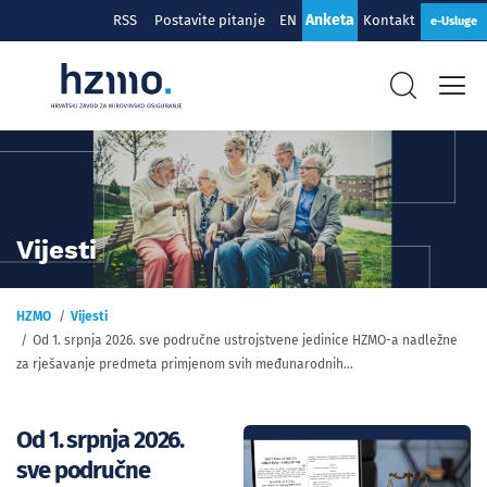
Anketa
RSS
Postavite pitanje
EN
Kontakt
e-Usluge
Vijesti
HZMO
Vijesti
Od 1. srpnja 2026. sve područne ustrojstvene jedinice HZMO-a nadležne
za rješavanje predmeta primjenom svih međunarodnih...
Od 1. srpnja 2026.
sve područne