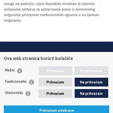
usluga na području cijele Republike Hrvatske te ažurnije
rješavanje zahtjeva za ostvarivanje prava iz mirovinskog
osiguranja primjenom međunarodnih ugovora o socijalnom
osiguranju.
INFO TELEFONI:
Ova web stranica koristi kolačiće
+385 1 45 95 011
+385 1 45 95 022
Nužni
Prihvaćam
Ne prihvaćam
Postavite pitanje
Funkcionalni
Prihvaćam
Ne prihvaćam
Statistički
Prihvaćam
Ne prihvaćam
Prihvaćam odabrane