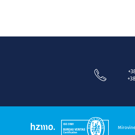
+3
+38
Mirovin