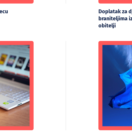
jecu
Doplatak za 
braniteljima 
obitelji