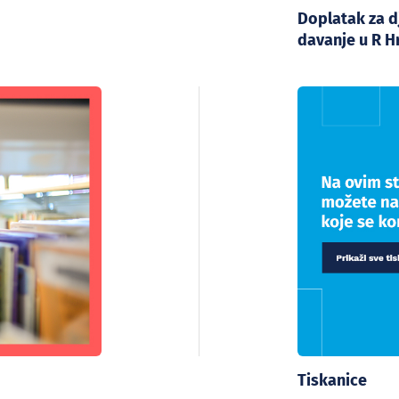
Doplatak za d
davanje u R H
Tiskanice