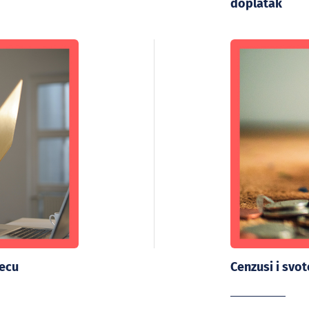
doplatak
jecu
Cenzusi i svo