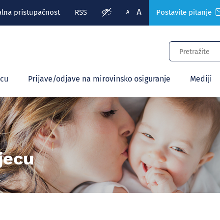
A
alna pristupačnost
RSS
Postavite pitanje
A
ecu
Prijave/odjave na mirovinsko osiguranje
Mediji
jecu