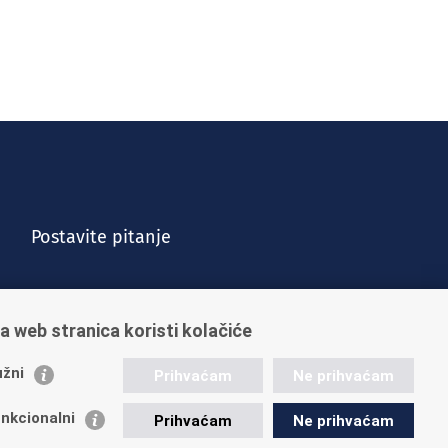
Postavite pitanje
a web stranica koristi kolačiće
žni
Prihvaćam
Ne prihvaćam
nkcionalni
Prihvaćam
Ne prihvaćam
Vijesti
Kontakt
Posao u HZMO-u
Impressum