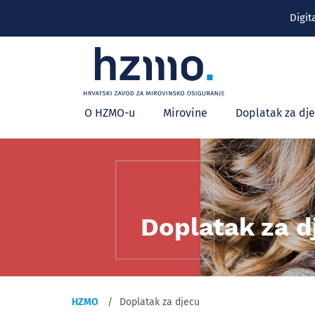
Digit
Glavni
O HZMO-u
Mirovine
Doplatak za dj
izbornik
Doplatak za d
HZMO
Doplatak za djecu