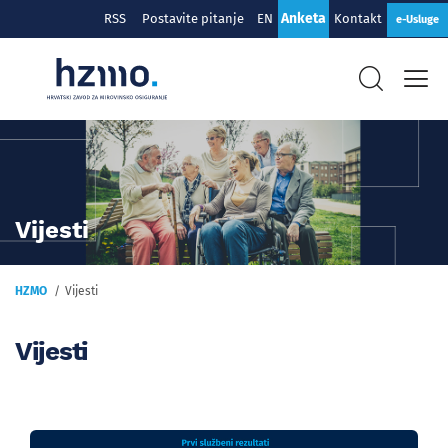
Anketa
RSS
Postavite pitanje
EN
Kontakt
e-Usluge
Vijesti
HZMO
Vijesti
Vijesti