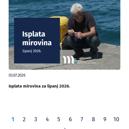
03.07.2026
Isplata mirovina za lipanj 2026.
1
2
3
4
5
6
7
8
9
10