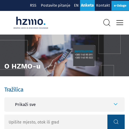
Anketa
RSS
Postavite pitanje
EN
Kontakt
e-Usluge
O HZMO-u
Tražilica
Prikaži sve