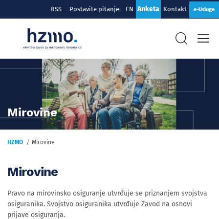
Anketa
RSS
Postavite pitanje
EN
Kontakt
e-Usluge
Mirovine
HZMO
Mirovine
Mirovine
Pravo na mirovinsko osiguranje utvrđuje se priznanjem svojstva
osiguranika. Svojstvo osiguranika utvrđuje Zavod na osnovi
prijave osiguranja.