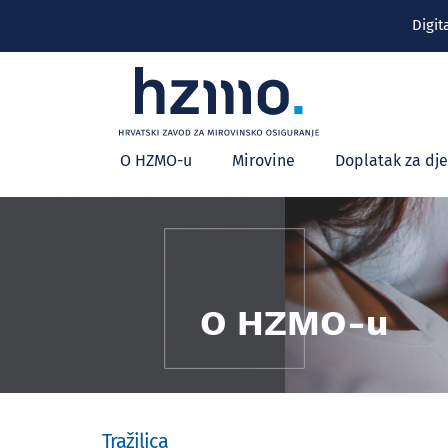
Digit
Glavni
O HZMO-u
Mirovine
Doplatak za dj
izbornik
O HZMO-u
Tražilica