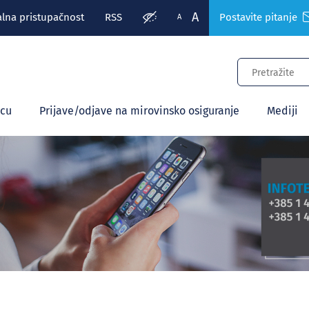
A
alna pristupačnost
RSS
Postavite pitanje
A
ecu
Prijave/odjave na mirovinsko osiguranje
Mediji