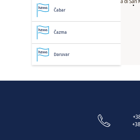
Čabar
Čazma
Daruvar
Delnice
Donja Stubica
+3
Donji Lapac
+38