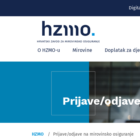
Digit
Glavni
O HZMO-u
Mirovine
Doplatak za dj
izbornik
Prijave/odjav
HZMO
Prijave/odjave na mirovinsko osiguranje