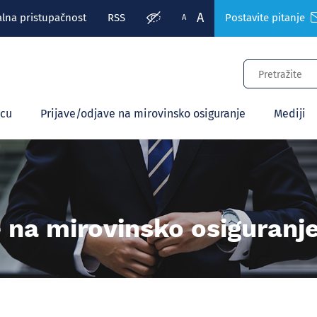
A
alna pristupačnost
RSS
Postavite pitanje
A
ecu
Prijave/odjave na mirovinsko osiguranje
Mediji
e na mirovinsko osiguranj