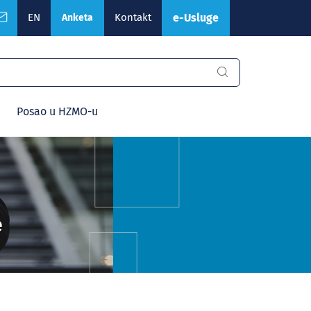
EN
Kontakt
e-Usluge
Anketa
Posao u HZMO-u
e