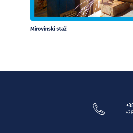
Mirovinski staž
+3
+38