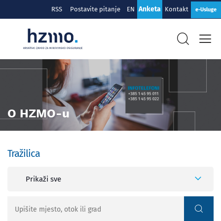
Anketa
RSS
Postavite pitanje
EN
Kontakt
e-Usluge
O HZMO-u
Tražilica
Prikaži sve