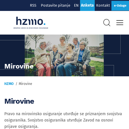
Anketa
RSS
Postavite pitanje
EN
Kontakt
e-Usluge
Mirovine
HZMO
Mirovine
Mirovine
Pravo na mirovinsko osiguranje utvrđuje se priznanjem svojstva
osiguranika. Svojstvo osiguranika utvrđuje Zavod na osnovi
prijave osiguranja.