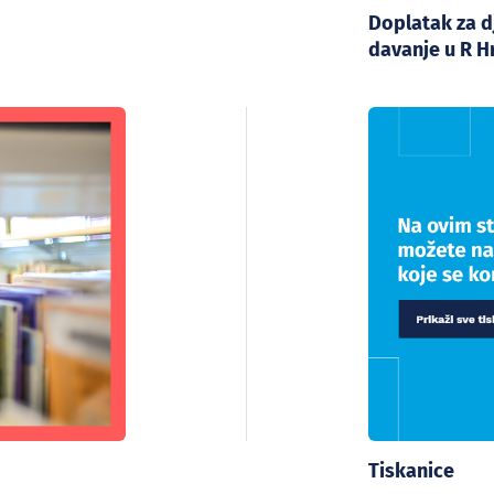
Doplatak za d
davanje u R H
Tiskanice