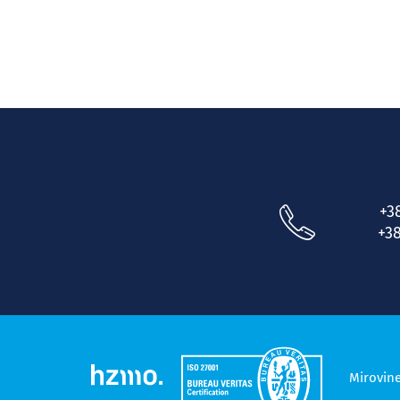
+3
+38
Mirovin