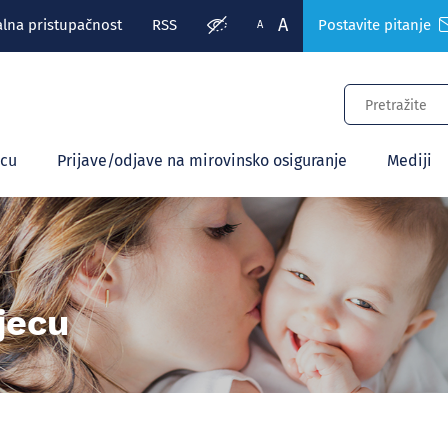
A
alna pristupačnost
RSS
Postavite pitanje
A
ecu
Prijave/odjave na mirovinsko osiguranje
Mediji
jecu