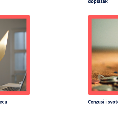
doplatak
jecu
Cenzusi i svo