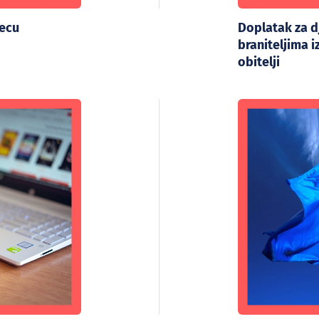
jecu
Doplatak za 
braniteljima 
obitelji