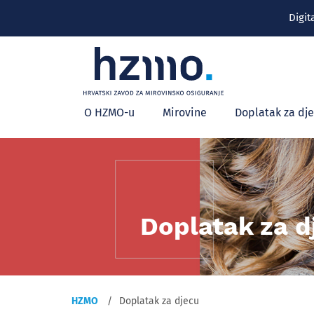
Digit
Glavni
O HZMO-u
Mirovine
Doplatak za dj
izbornik
Doplatak za d
HZMO
Doplatak za djecu