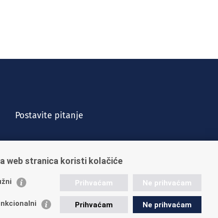
Postavite pitanje
a web stranica koristi kolačiće
žni
Prihvaćam
Ne prihvaćam
nkcionalni
Prihvaćam
Ne prihvaćam
Vijesti
Kontakt
Posao u HZMO-u
Impressum