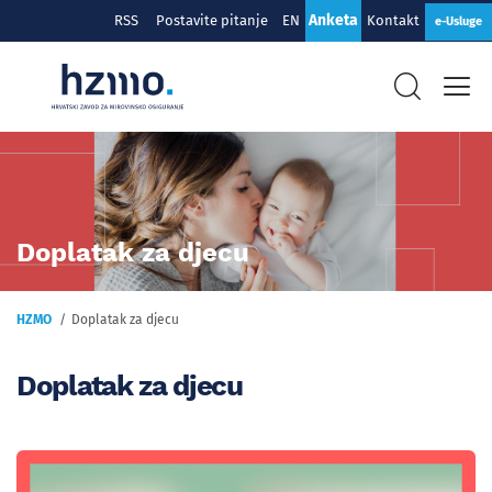
Anketa
RSS
Postavite pitanje
EN
Kontakt
e-Usluge
Doplatak za djecu
HZMO
Doplatak za djecu
Doplatak za djecu