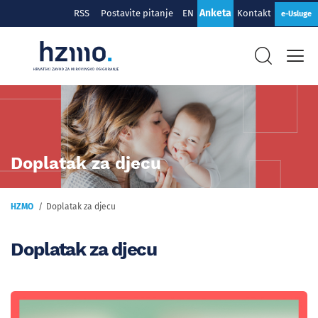
Anketa
RSS
Postavite pitanje
EN
Kontakt
e-Usluge
Doplatak za djecu
HZMO
Doplatak za djecu
Doplatak za djecu