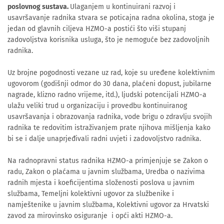
poslovnog sustava.
Ulaganjem u kontinuirani razvoj i
usavršavanje radnika stvara se poticajna radna okolina, stoga je
jedan od glavnih ciljeva HZMO-a postići što viši stupanj
zadovoljstva korisnika usluga, što je nemoguće bez zadovoljnih
radnika.
Uz brojne pogodnosti vezane uz rad, koje su uređene kolektivnim
ugovorom (godišnji odmor do 30 dana, plaćeni dopust, jubilarne
nagrade, klizno radno vrijeme, itd.), ljudski potencijali HZMO-a
ulažu veliki trud u organizaciju i provedbu kontinuiranog
usavršavanja i obrazovanja radnika, vode brigu o zdravlju svojih
radnika te redovitim istraživanjem prate njihova mišljenja kako
bi se i dalje unaprjeđivali radni uvjeti i zadovoljstvo radnika.
Na radnopravni status radnika HZMO-a primjenjuje se Zakon o
radu, Zakon o plaćama u javnim službama, Uredba o nazivima
radnih mjesta i koeficijentima složenosti poslova u javnim
službama, Temeljni kolektivni ugovor za službenike i
namještenike u javnim službama, Kolektivni ugovor za Hrvatski
zavod za mirovinsko osiguranje i opći akti HZMO-a.