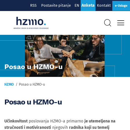
Anketa
RSS
Postavite pitanje
EN
Kontakt
e-Usluge
Posao u HZMO-u
HZMO
Posao u HZMO-u
Posao u HZMO-u
Učinkovitost
poslovanja HZMO-a primarno
je utemeljena na
stručnosti i motiviranosti
njegovih
radnika koji su temelj