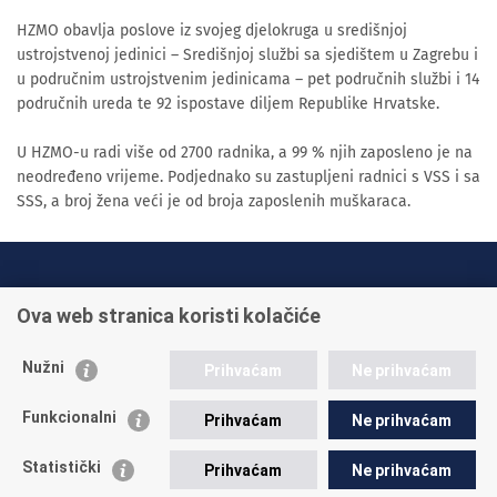
HZMO obavlja poslove iz svojeg djelokruga u središnjoj
ustrojstvenoj jedinici – Središnjoj službi sa sjedištem u Zagrebu i
u područnim ustrojstvenim jedinicama – pet područnih službi i 14
područnih ureda te 92 ispostave diljem Republike Hrvatske.
U HZMO-u radi više od 2700 radnika, a 99 % njih zaposleno je na
neodređeno vrijeme. Podjednako su zastupljeni radnici s VSS i sa
SSS, a broj žena veći je od broja zaposlenih muškaraca.
INFO TELEFONI:
Ova web stranica koristi kolačiće
+385 1 45 95 011
+385 1 45 95 022
Nužni
Prihvaćam
Ne prihvaćam
Postavite pitanje
Funkcionalni
Prihvaćam
Ne prihvaćam
Statistički
Prihvaćam
Ne prihvaćam