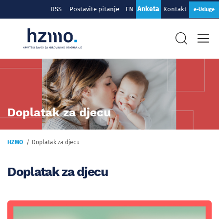
Anketa
RSS
Postavite pitanje
EN
Kontakt
e-Usluge
Doplatak za djecu
HZMO
Doplatak za djecu
Doplatak za djecu