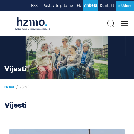
Anketa
RSS
Postavite pitanje
EN
Kontakt
e-Usluge
Vijesti
HZMO
Vijesti
Vijesti