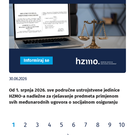
30.06.2026
Od 1. srpnja 2026. sve područne ustrojstvene jedinice
HZMO-a nadležne za rješavanje predmeta primjenom
svih međunarodnih ugovora o socijalnom osiguranju
1
2
3
4
5
6
7
8
9
10