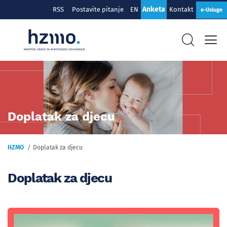
Anketa
RSS
Postavite pitanje
EN
Kontakt
e-Usluge
Doplatak za djecu
HZMO
Doplatak za djecu
Doplatak za djecu