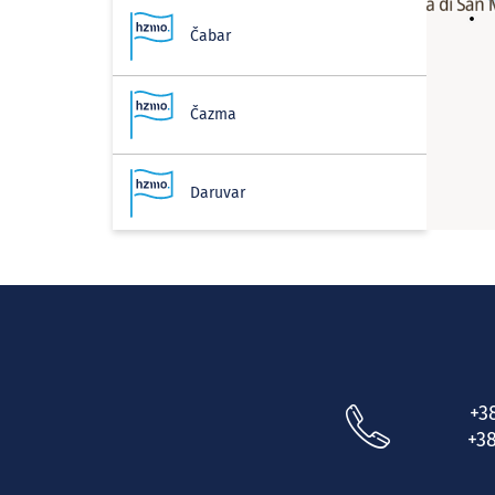
Čabar
Čazma
Daruvar
Delnice
Donja Stubica
+3
Donji Lapac
+38