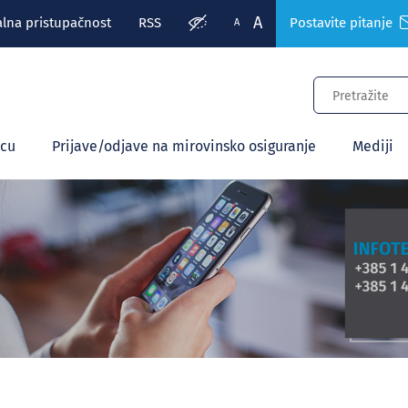
A
alna pristupačnost
RSS
Postavite pitanje
A
ecu
Prijave/odjave na mirovinsko osiguranje
Mediji