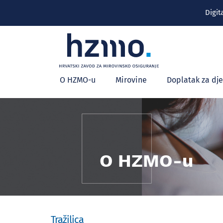
Digit
Glavni
O HZMO-u
Mirovine
Doplatak za dj
izbornik
O HZMO-u
Tražilica