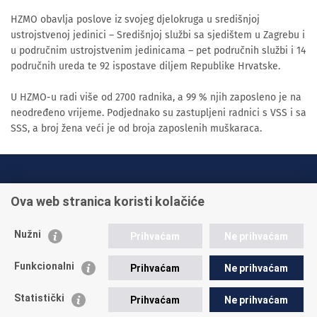
HZMO obavlja poslove iz svojeg djelokruga u središnjoj
ustrojstvenoj jedinici – Središnjoj službi sa sjedištem u Zagrebu i
u područnim ustrojstvenim jedinicama – pet područnih službi i 14
područnih ureda te 92 ispostave diljem Republike Hrvatske.
U HZMO-u radi više od 2700 radnika, a 99 % njih zaposleno je na
neodređeno vrijeme. Podjednako su zastupljeni radnici s VSS i sa
SSS, a broj žena veći je od broja zaposlenih muškaraca.
INFO TELEFONI:
Ova web stranica koristi kolačiće
+385 1 45 95 011
+385 1 45 95 022
Nužni
Prihvaćam
Ne prihvaćam
Postavite pitanje
Funkcionalni
Prihvaćam
Ne prihvaćam
Statistički
Prihvaćam
Ne prihvaćam