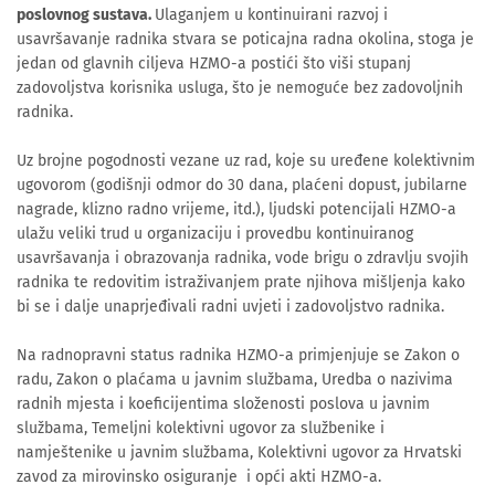
poslovnog sustava.
Ulaganjem u kontinuirani razvoj i
usavršavanje radnika stvara se poticajna radna okolina, stoga je
jedan od glavnih ciljeva HZMO-a postići što viši stupanj
zadovoljstva korisnika usluga, što je nemoguće bez zadovoljnih
radnika.
Uz brojne pogodnosti vezane uz rad, koje su uređene kolektivnim
ugovorom (godišnji odmor do 30 dana, plaćeni dopust, jubilarne
nagrade, klizno radno vrijeme, itd.), ljudski potencijali HZMO-a
ulažu veliki trud u organizaciju i provedbu kontinuiranog
usavršavanja i obrazovanja radnika, vode brigu o zdravlju svojih
radnika te redovitim istraživanjem prate njihova mišljenja kako
bi se i dalje unaprjeđivali radni uvjeti i zadovoljstvo radnika.
Na radnopravni status radnika HZMO-a primjenjuje se Zakon o
radu, Zakon o plaćama u javnim službama, Uredba o nazivima
radnih mjesta i koeficijentima složenosti poslova u javnim
službama, Temeljni kolektivni ugovor za službenike i
namještenike u javnim službama, Kolektivni ugovor za Hrvatski
zavod za mirovinsko osiguranje i opći akti HZMO-a.