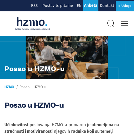
Anketa
RSS
Postavite pitanje
EN
Kontakt
e-Usluge
Posao u HZMO-u
HZMO
Posao u HZMO-u
Posao u HZMO-u
Učinkovitost
poslovanja HZMO-a primarno
je utemeljena na
stručnosti i motiviranosti
njegovih
radnika koji su temelj