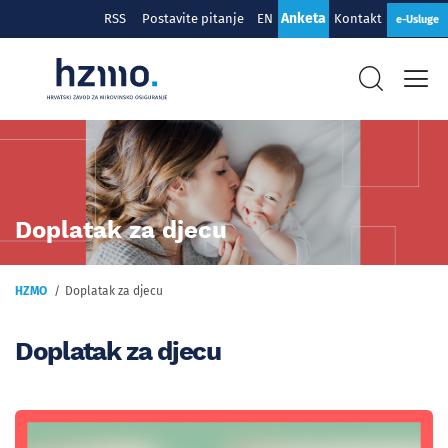
Anketa
RSS
Postavite pitanje
EN
Kontakt
e-Usluge
Doplatak za djecu
HZMO
Doplatak za djecu
Doplatak za djecu