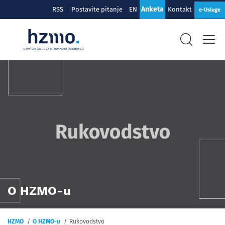
Anketa
RSS
Postavite pitanje
EN
Kontakt
e-Usluge
O HZMO-u
HZMO
O HZMO-u
Rukovodstvo