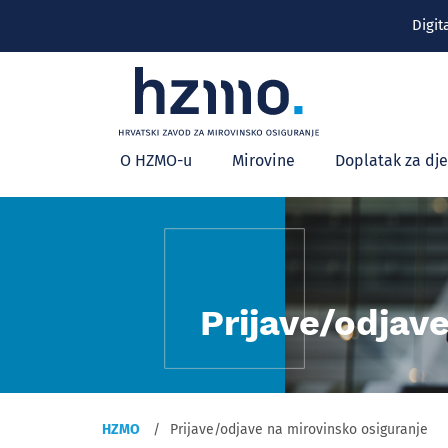
Digit
Glavni
O HZMO-u
Mirovine
Doplatak za dj
izbornik
Prijave/odjav
HZMO
Prijave/odjave na mirovinsko osiguranje