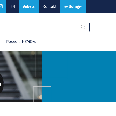
EN
Kontakt
e-Usluge
Anketa
Posao u HZMO-u
e