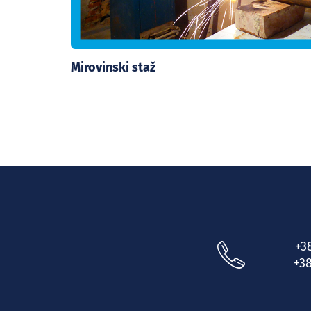
Mirovinski staž
+3
+38