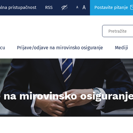
A
alna pristupačnost
RSS
Postavite pitanje
A
ecu
Prijave/odjave na mirovinsko osiguranje
Mediji
e na mirovinsko osiguranj