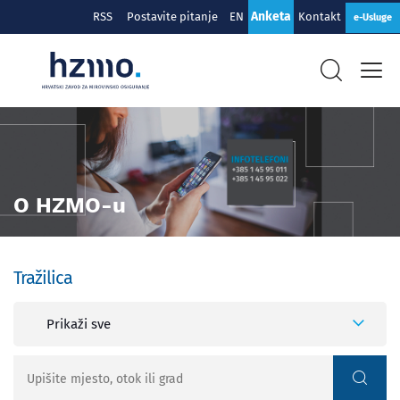
Anketa
RSS
Postavite pitanje
EN
Kontakt
e-Usluge
O HZMO-u
Tražilica
Prikaži sve