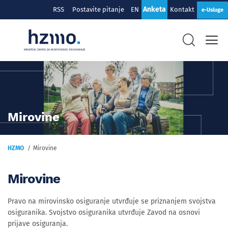
Anketa
RSS
Postavite pitanje
EN
Kontakt
e-Usluge
Mirovine
HZMO
Mirovine
Mirovine
Pravo na mirovinsko osiguranje utvrđuje se priznanjem svojstva
osiguranika. Svojstvo osiguranika utvrđuje Zavod na osnovi
prijave osiguranja.