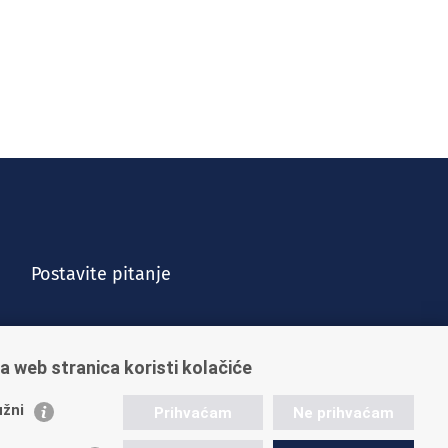
Postavite pitanje
a web stranica koristi kolačiće
žni
Prihvaćam
Ne prihvaćam