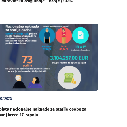
 mirovinsko osiguranje – broj 5/2026.
.07.2026
plata nacionalne naknade za starije osobe za
panj kreće 17. srpnja