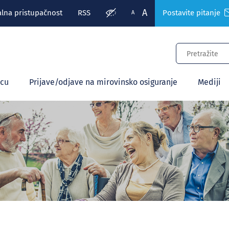
A
alna pristupačnost
RSS
Postavite pitanje
A
ecu
Prijave/odjave na mirovinsko osiguranje
Mediji