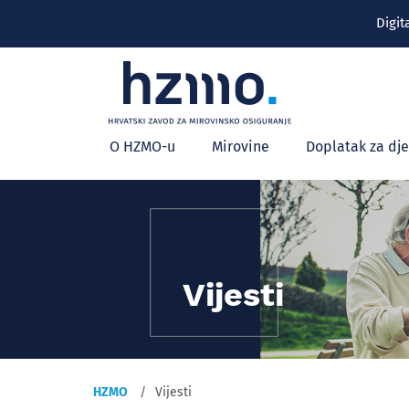
Digit
Glavni
O HZMO-u
Mirovine
Doplatak za dj
izbornik
Vijesti
HZMO
Vijesti