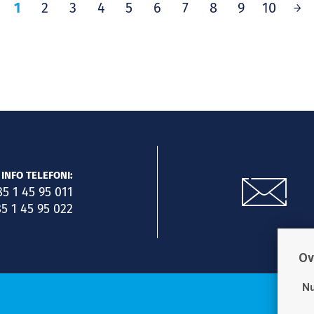
1
2
3
4
5
6
7
8
9
10
INFO TELEFONI:
85 1 45 95 011
5 1 45 95 022
Ov
Nu