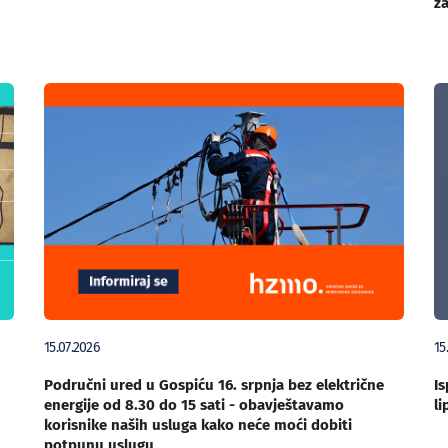
za
15.07.2026
15
Područni ured u Gospiću 16. srpnja bez električne
Is
energije od 8.30 do 15 sati - obavještavamo
li
korisnike naših usluga kako neće moći dobiti
potpunu uslugu