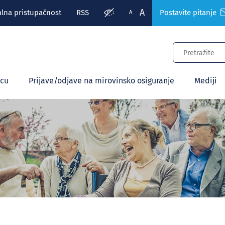
A
alna pristupačnost
RSS
Postavite pitanje
A
ecu
Prijave/odjave na mirovinsko osiguranje
Mediji