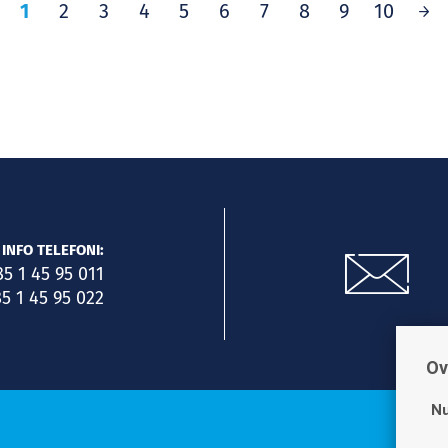
1
2
3
4
5
6
7
8
9
10
INFO TELEFONI:
85 1 45 95 011
5 1 45 95 022
Ov
Nu