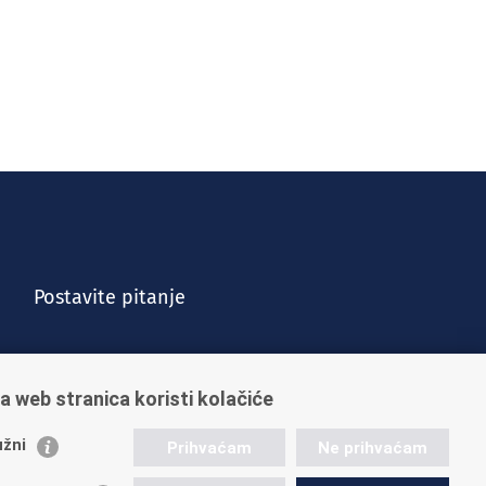
Postavite pitanje
a web stranica koristi kolačiće
žni
Prihvaćam
Ne prihvaćam