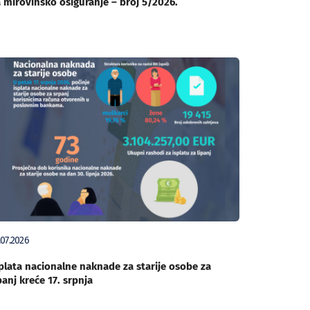
 mirovinsko osiguranje – broj 5/2026.
.07.2026
plata nacionalne naknade za starije osobe za
panj kreće 17. srpnja