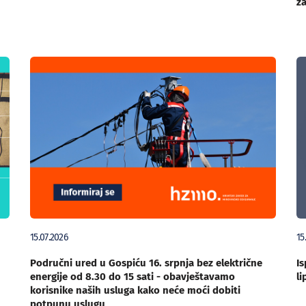
za
15.07.2026
15
Područni ured u Gospiću 16. srpnja bez električne
Is
energije od 8.30 do 15 sati - obavještavamo
li
korisnike naših usluga kako neće moći dobiti
potpunu uslugu