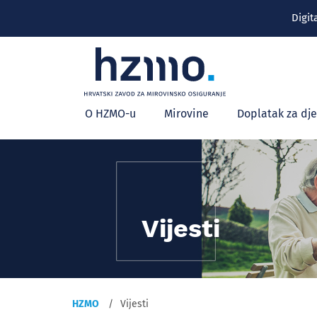
Digit
Glavni
O HZMO-u
Mirovine
Doplatak za dj
izbornik
Vijesti
HZMO
Vijesti