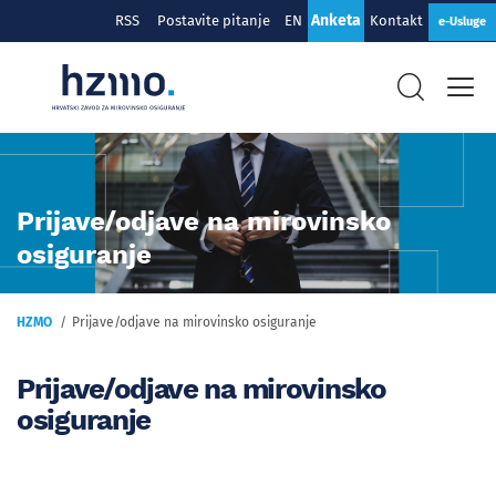
Anketa
RSS
Postavite pitanje
EN
Kontakt
e-Usluge
Prijave/odjave na mirovinsko
osiguranje
HZMO
Prijave/odjave na mirovinsko osiguranje
Prijave/odjave na mirovinsko
osiguranje