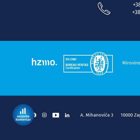
+3
+38
Mirovin
A. Mihanovića 3
10000 Za