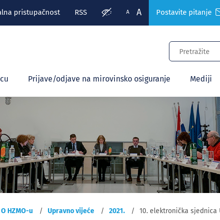
A
alna pristupačnost
RSS
Postavite pitanje
A
ecu
Prijave/odjave na mirovinsko osiguranje
Mediji
O HZMO-u
Upravno vijeće
2021.
10. elektronička sjednica