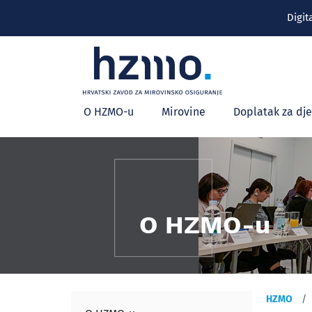
Digit
Glavni
O HZMO-u
Mirovine
Doplatak za dj
izbornik
O HZMO-u
HZMO