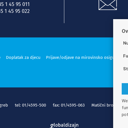
85 1 45 95 011
5 1 45 95 022
Ov
Nu
Fu
e
Doplatak za djecu
Prijave/odjave na mirovinsko osiguranje
St
Web
greb
tel: 01/4595-500
fax: 01/4595-063
Matični broj: 14166
fun
pot