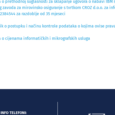
 o prethodnoj suglasnosti za sklapanje ugovora o nabavi IBM s
 zavoda za mirovinsko osiguranje s tvrtkom CROZ d.o.o. za inf
32384544 za razdoblje od 35 mjeseci
nik o postupku i načinu kontrole podataka o kojima ovise prava
 o cijenama informatičkih i mikrografskih usluga
INFO TELEFONI: