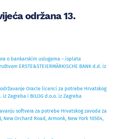
ijeća održana 13.
ora o bankarskim uslugama – isplata
s društvom ERSTE&STEIERMÄRKISCHE BANK d.d. iz
 održavanje Oracle licenci za potrebe Hrvatskog
 iz Zagreba i BILOG d.o.o. iz Zagreba
žavanju softvera za potrebe Hrvatskog zavoda za
C), New Orchard Road, Armonk, New York 10504,