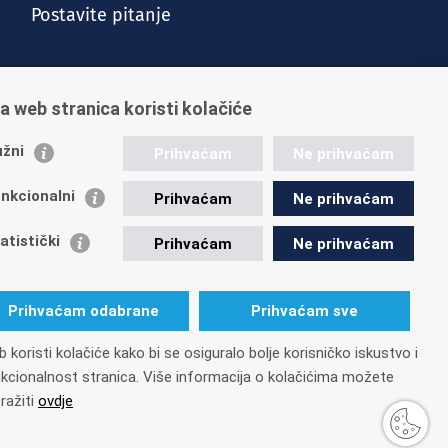
Postavite pitanje
a web stranica koristi kolačiće
žni
Prihvaćam
Ne prihvaćam
nkcionalni
Prihvaćam
Ne prihvaćam
Vijesti
Kontakt
Posao u HZMO-u
Impressum
atistički
Prihvaćam
Ne prihvaćam
Prihvaćam odabrane
Prihvaćam sve
 koristi kolačiće kako bi se osiguralo bolje korisničko iskustvo i
26
OIB: 84397956623
kcionalnost stranica. Više informacija o kolačićima možete
ražiti
ovdje